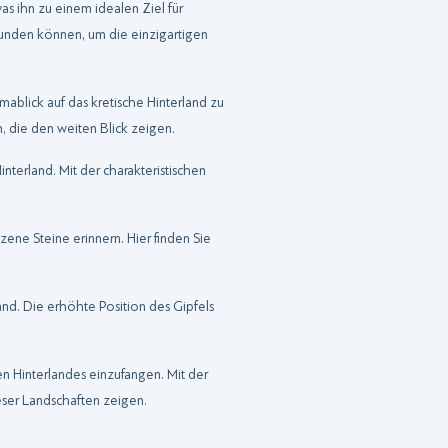
as ihn zu einem idealen Ziel für
rkunden können, um die einzigartigen
ablick auf das kretische Hinterland zu
 die den weiten Blick zeigen.
terland. Mit der charakteristischen
zene Steine erinnern. Hier finden Sie
and. Die erhöhte Position des Gipfels
n Hinterlandes einzufangen. Mit der
eser Landschaften zeigen.