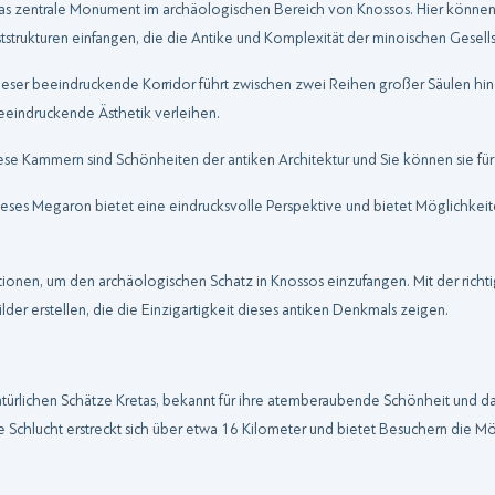
t das zentrale Monument im archäologischen Bereich von Knossos. Hier könne
strukturen einfangen, die die Antike und Komplexität der minoischen Gesells
ieser beeindruckende Korridor führt zwischen zwei Reihen großer Säulen hind
beeindruckende Ästhetik verleihen.
iese Kammern sind Schönheiten der antiken Architektur und Sie können sie für
ieses Megaron bietet eine eindrucksvolle Perspektive und bietet Möglichkeite
tionen, um den archäologischen Schatz in Knossos einzufangen. Mit der rich
er erstellen, die die Einzigartigkeit dieses antiken Denkmals zeigen.
natürlichen Schätze Kretas, bekannt für ihre atemberaubende Schönheit und d
e Schlucht erstreckt sich über etwa 16 Kilometer und bietet Besuchern die Mö