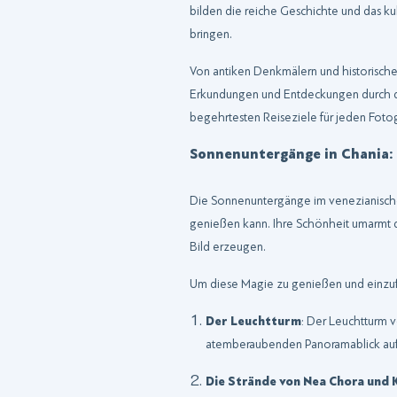
bilden die reiche Geschichte und das kul
bringen.
Von antiken Denkmälern und historischen
Erkundungen und Entdeckungen durch das f
begehrtesten Reiseziele für jeden Fotogr
Sonnenuntergänge in Chania:
Die Sonnenuntergänge im venezianischen
genießen kann. Ihre Schönheit umarmt d
Bild erzeugen.
Um diese Magie zu genießen und einzufan
Der Leuchtturm
: Der Leuchtturm 
atemberaubenden Panoramablick auf de
Die Strände von Nea Chora und