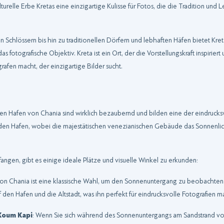
turelle Erbe Kretas eine einzigartige Kulisse für Fotos, die die Tradition und
 Schlössern bis hin zu traditionellen Dörfern und lebhaften Häfen bietet Kret
otografische Objektiv. Kreta ist ein Ort, der die Vorstellungskraft inspiriert
afen macht, der einzigartige Bilder sucht.
 Hafen von Chania sind wirklich bezaubernd und bilden eine der eindrucksv
en Hafen, wobei die majestätischen venezianischen Gebäude das Sonnenlicht
gen, gibt es einige ideale Plätze und visuelle Winkel zu erkunden:
von Chania ist eine klassische Wahl, um den Sonnenuntergang zu beobachten.
n Hafen und die Altstadt, was ihn perfekt für eindrucksvolle Fotografien m
 Koum Kapi
: Wenn Sie sich während des Sonnenuntergangs am Sandstrand v