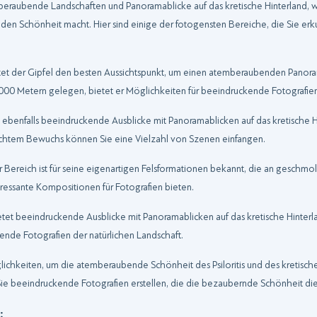
emberaubende Landschaften und Panoramablicke auf das kretische Hinterland, w
ilden Schönheit macht. Hier sind einige der fotogensten Bereiche, die Sie e
ietet der Gipfel den besten Aussichtspunkt, um einen atemberaubenden Panoram
000 Metern gelegen, bietet er Möglichkeiten für beeindruckende Fotografien,
ebenfalls beeindruckende Ausblicke mit Panoramablicken auf das kretische Hin
dichtem Bewuchs können Sie eine Vielzahl von Szenen einfangen.
r Bereich ist für seine eigenartigen Felsformationen bekannt, die an geschmol
eressante Kompositionen für Fotografien bieten.
ietet beeindruckende Ausblicke mit Panoramablicken auf das kretische Hinterl
ende Fotografien der natürlichen Landschaft.
ichkeiten, um die atemberaubende Schönheit des Psiloritis und des kretische
Sie beeindruckende Fotografien erstellen, die die bezaubernde Schönheit di
: