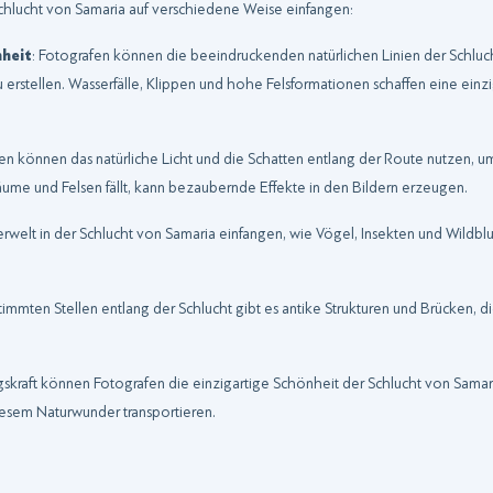
chlucht von Samaria auf verschiedene Weise einfangen:
nheit
: Fotografen können die beeindruckenden natürlichen Linien der Schluc
erstellen. Wasserfälle, Klippen und hohe Felsformationen schaffen eine einzi
fen können das natürliche Licht und die Schatten entlang der Route nutzen, um
Bäume und Felsen fällt, kann bezaubernde Effekte in den Bildern erzeugen.
erwelt in der Schlucht von Samaria einfangen, wie Vögel, Insekten und Wildbl
timmten Stellen entlang der Schlucht gibt es antike Strukturen und Brücken, di
ungskraft können Fotografen die einzigartige Schönheit der Schlucht von Sa
diesem Naturwunder transportieren.