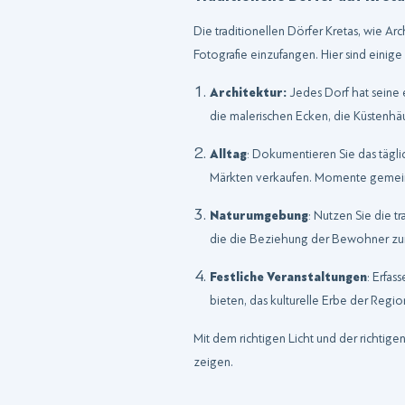
Die traditionellen Dörfer Kretas, wie Ar
Fotografie einzufangen. Hier sind einige
Architektur:
Jedes Dorf hat seine e
die malerischen Ecken, die Küstenhäu
Alltag
: Dokumentieren Sie das tägli
Märkten verkaufen. Momente gemeinsc
Naturumgebung
: Nutzen Sie die t
die die Beziehung der Bewohner zur
Festliche Veranstaltungen
: Erfas
bieten, das kulturelle Erbe der Regi
Mit dem richtigen Licht und der richtige
zeigen.