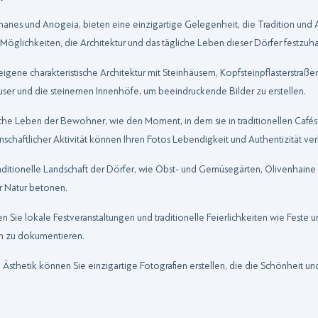
chanes und Anogeia, bieten eine einzigartige Gelegenheit, die Tradition und A
 Möglichkeiten, die Architektur und das tägliche Leben dieser Dörfer festzuha
igene charakteristische Architektur mit Steinhäusern, Kopfsteinpflasterstraßen 
ser und die steinernen Innenhöfe, um beeindruckende Bilder zu erstellen.
che Leben der Bewohner, wie den Moment, in dem sie in traditionellen Cafés 
haftlicher Aktivität können Ihren Fotos Lebendigkeit und Authentizität ver
raditionelle Landschaft der Dörfer, wie Obst- und Gemüsegärten, Olivenhaine
 Natur betonen.
sen Sie lokale Festveranstaltungen und traditionelle Feierlichkeiten wie Fest
on zu dokumentieren.
n Ästhetik können Sie einzigartige Fotografien erstellen, die die Schönheit und