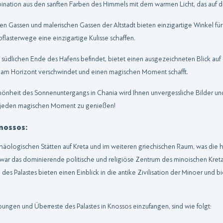
nation aus den sanften Farben des Himmels mit dem warmen Licht, das auf die
gen Gassen und malerischen Gassen der Altstadt bieten einzigartige Winkel f
flasterwege eine einzigartige Kulisse schaffen.
am südlichen Ende des Hafens befindet, bietet einen ausgezeichneten Blick au
e am Horizont verschwindet und einen magischen Moment schafft.
önheit des Sonnenuntergangs in Chania wird Ihnen unvergessliche Bilder und
nd jeden magischen Moment zu genießen!
nossos:
häologischen Stätten auf Kreta und im weiteren griechischen Raum, was die h
t war das dominierende politische und religiöse Zentrum des minoischen Kret
s Palastes bieten einen Einblick in die antike Zivilisation der Minoer und bi
bungen und Überreste des Palastes in Knossos einzufangen, sind wie folgt: