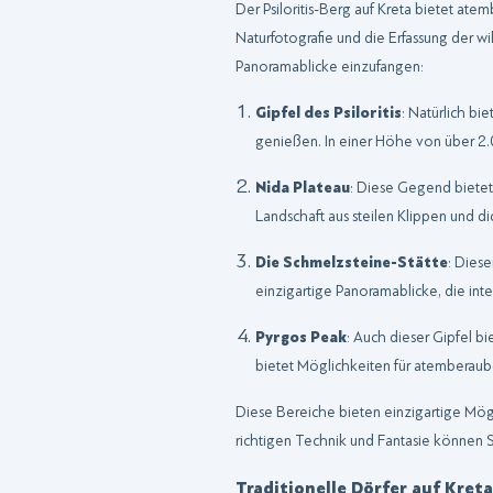
Der Psiloritis-Berg auf Kreta bietet at
Naturfotografie und die Erfassung der w
Panoramablicke einzufangen:
Gipfel des Psiloritis
: Natürlich b
genießen. In einer Höhe von über 2.
Nida Plateau
: Diese Gegend bietet 
Landschaft aus steilen Klippen und 
Die Schmelzsteine-Stätte
: Diese
einzigartige Panoramablicke, die int
Pyrgos Peak
: Auch dieser Gipfel b
bietet Möglichkeiten für atemberaub
Diese Bereiche bieten einzigartige Mögl
richtigen Technik und Fantasie können 
Traditionelle Dörfer auf Kreta