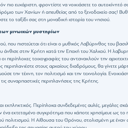
όν πιο ευχάριστη, φροντίστε να νοικιάσετε το αυτοκίνητό 
δρόμιο των Χανίων ή απευθείας από το ξενοδοχείο σας! Βυθ
στε το ταξίδι σας στη μοναδική ιστορία του νησιού.
 των μινωικών μυστηρίων
ύ, που πιστεύεται ότι είναι ο μυθικός Λαβύρινθος του βασι
υ άνθισε στην Κρήτη κατά την Εποχή του Χαλκού. Η λαβυρι
ι περίπλοκες τοιχογραφίες του αντανακλούν την αρχιτεκτο
ς περιπλανιέστε στους αρχαίους διαδρόμους, θα γίνετε μάρ
μούσε την τέχνη, τον πολιτισμό και την τεχνολογία. Ενοικιάσ
ε τις συναρπαστικές περιπλανήσεις της Κρήτης.
αι εκπληκτικός. Περίπλοκα συνδεδεμένες αυλές, μεγάλες σκά
 ένα εκτεταμένο συγκρότημα που κάποτε χρησίμευε ως το πο
κού πολιτισμού. Η Αίθουσα του Θρόνου, στολισμένη με ένα
απόδειξη της σημασίας αυτού του χώρου.