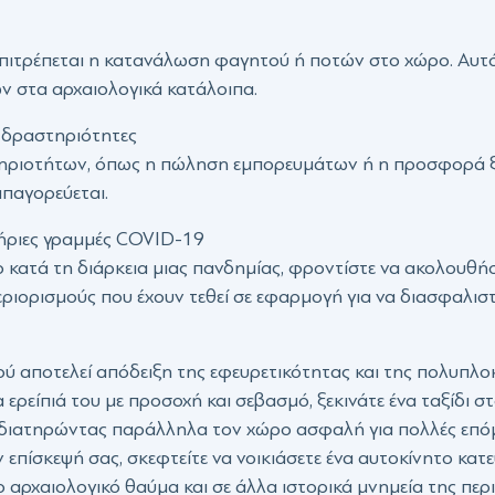
 επιτρέπεται η κατανάλωση φαγητού ή ποτών στο χώρο. Αυ
ν στα αρχαιολογικά κατάλοιπα.
 δραστηριότητες
ηριοτήτων, όπως η πώληση εμπορευμάτων ή η προσφορά ξ
παγορεύεται.
ήριες γραμμές COVID-19
 κατά τη διάρκεια μιας πανδημίας, φροντίστε να ακολουθήσ
εριορισμούς που έχουν τεθεί σε εφαρμογή για να διασφαλισ
ού αποτελεί απόδειξη της εφευρετικότητας και της πολυπλο
 ερείπιά του με προσοχή και σεβασμό, ξεκινάτε ένα ταξίδι στ
διατηρώντας παράλληλα τον χώρο ασφαλή για πολλές επόμεν
 επίσκεψή σας, σκεφτείτε να νοικιάσετε ένα αυτοκίνητο κατ
αρχαιολογικό θαύμα και σε άλλα ιστορικά μνημεία της περιο