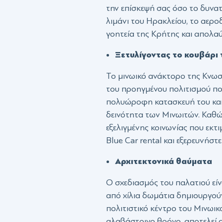
την επίσκεψή σας όσο το δυνατ
λιμάνι του Ηρακλείου, το αερο
γοητεία της Κρήτης και απολαύ
Ξετυλίγοντας το κουβάρι
Το μινωικό ανάκτορο της Κνωσο
του προηγμένου πολιτισμού πο
πολυώροφη κατασκευή του και ο
δεινότητα των Μινωιτών. Καθώ
εξελιγμένης κοινωνίας που εκτι
Blue Car rental και εξερευνήστ
Αρχιτεκτονικά θαύματα
Ο σχεδιασμός του παλατιού είν
από χίλια δωμάτια δημιουργούν
πολιτιστικό κέντρο του Μινωι
αλαβάστρινο θρόνο, αποτελεί 