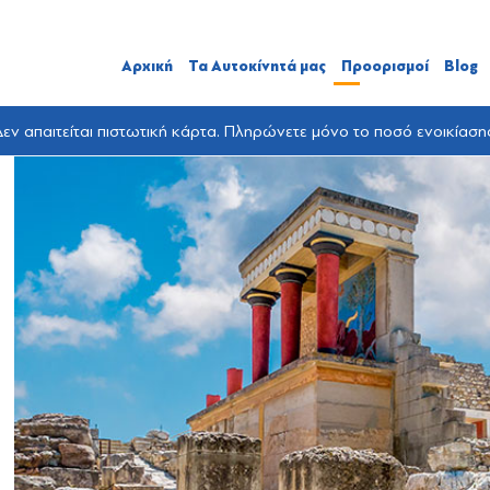
Αρχική
Τα Αυτοκίνητά μας
Προορισμοί
Blog
εν απαιτείται πιστωτική κάρτα. Πληρώνετε μόνο το ποσό ενοικίαση