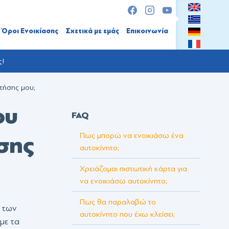
Όροι Ενοικίασης
Σχετικά με εμάς
Επικοινωνία
ς!
τήσης μου;
ου
FAQ
σης
Πως μπορώ να ενοικιάσω ένα
αυτοκίνητο;
Χρειάζομαι πιστωτική κάρτα για
να ενοικιάσω αυτοκίνητο;
Πως θα παραλαβώ το
ς των
αυτοκίνητο που έχω κλείσει;
με τα