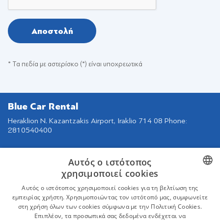
Αποστολή
* Τα πεδία με αστερίσκο (*) είναι υποχρεωτικά
Blue Car Rental
Heraklion N. Kazantzakis Airport, Iraklio 714 08 Phone:
2810540400
Αυτός ο ιστότοπος
EOT: 1039Ε81000217701
χρησιμοποιεί cookies
Πλοήγηση
Find us on
GREEK
Αυτός ο ιστότοπος χρησιμοποιεί cookies για τη βελτίωση της
εμπειρίας χρήστη. Χρησιμοποιώντας τον ιστότοπό μας, συμφωνείτε
Τα Αυτοκίνητά μας
ENGLISH
στη χρήση όλων των cookies σύμφωνα με την Πολιτική Cookies.
Συμβόλαιο Ενοικίασης
Επιπλέον, τα προσωπικά σας δεδομένα ενδέχεται να
GERMAN