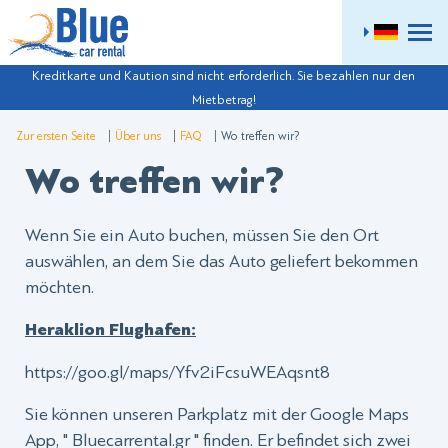
ME
Kreditkarte und Kaution sind nicht erforderlich. Sie bezahlen nur den
Mietbetrag!
Zur ersten Seite
Über uns
FAQ
Wo treffen wir?
Wo treffen wir?
Wenn Sie ein Auto buchen, müssen Sie den Ort
auswählen, an dem Sie das Auto geliefert bekommen
möchten.
Heraklion Flughafen:
https://goo.gl/maps/Yfv2iFcsuWEAqsnt8
Sie können unseren Parkplatz mit der Google Maps
App, " Bluecarrental.gr " finden. Er befindet sich zwei