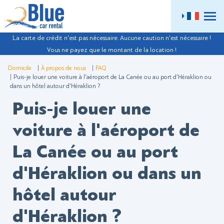
ME
La carte de crédit n'est pas nécessaire. Aucune caution n'est nécessaire !
Vous ne payez que le montant de la location !
Domicile
À propos de nous
FAQ
Puis-je louer une voiture à l'aéroport de La Canée ou au port d'Héraklion ou
dans un hôtel autour d'Héraklion ?
Puis-je louer une
voiture à l'aéroport de
La Canée ou au port
d'Héraklion ou dans un
hôtel autour
d'Héraklion ?