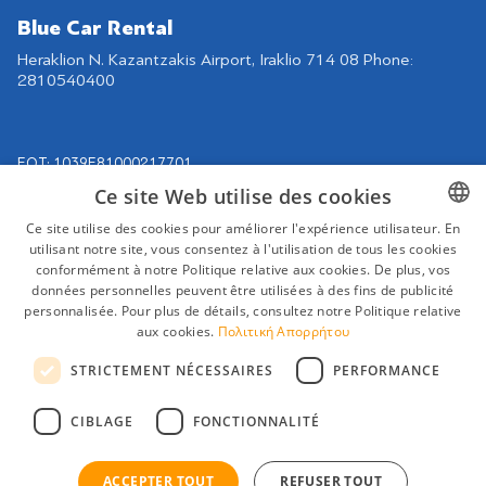
Blue Car Rental
Heraklion N. Kazantzakis Airport, Iraklio 714 08 Phone:
2810540400
EOT: 1039Ε81000217701
Ce site Web utilise des cookies
Navigation
Retrouvez-nous sur
Ce site utilise des cookies pour améliorer l'expérience utilisateur. En
Nos voitures
utilisant notre site, vous consentez à l'utilisation de tous les cookies
GREEK
Contrat de location
conformément à notre Politique relative aux cookies. De plus, vos
ENGLISH
données personnelles peuvent être utilisées à des fins de publicité
Destinations
personnalisée. Pour plus de détails, consultez notre Politique relative
GERMAN
Conditions de location
aux cookies.
Πολιτική Απορρήτου
FAQ
FRENCH
STRICTEMENT NÉCESSAIRES
PERFORMANCE
Contact
Conditions générales
CIBLAGE
FONCTIONNALITÉ
d'utilisation
ACCEPTER TOUT
REFUSER TOUT