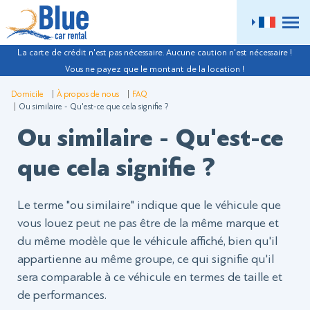
ME
La carte de crédit n'est pas nécessaire. Aucune caution n'est nécessaire !
Vous ne payez que le montant de la location !
Domicile
À propos de nous
FAQ
Ou similaire - Qu'est-ce que cela signifie ?
Ou similaire - Qu'est-ce
que cela signifie ?
Le terme "ou similaire" indique que le véhicule que
vous louez peut ne pas être de la même marque et
du même modèle que le véhicule affiché, bien qu'il
appartienne au même groupe, ce qui signifie qu'il
sera comparable à ce véhicule en termes de taille et
de performances.