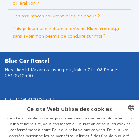
d'Héraklion ?
Les assurances couvrent-elles les pneus ?
Puis-je louer une voiture auprès de Bluecarrental.gr
sans avoir mon permis de conduire sur moi ?
Blue Car Rental
Heraklion N. Kazantzakis Airport, Iraklio 714 08 Phone:
2810540400
EOT: 1039Ε81000217701
Ce site Web utilise des cookies
Navigation
Retrouvez-nous sur
Ce site utilise des cookies pour améliorer l'expérience utilisateur. En
Nos voitures
utilisant notre site, vous consentez à l'utilisation de tous les cookies
GREEK
Contrat de location
conformément à notre Politique relative aux cookies. De plus, vos
ENGLISH
données personnelles peuvent être utilisées à des fins de publicité
Destinations