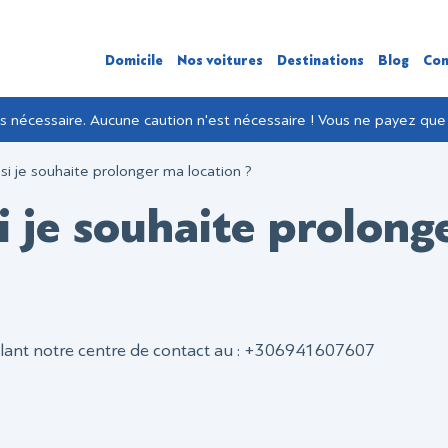
Domicile
Nos voitures
Destinations
Blog
Con
as nécessaire. Aucune caution n'est nécessaire ! Vous ne payez que 
si je souhaite prolonger ma location ?
si je souhaite prolong
lant notre centre de contact au : +306941607607