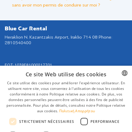
sans avoir mon permis de conduire sur moi ?
Blue Car Rental
Heraklion N. Kazantzakis Airport, Iraklio 714 08 Phone:
2810540400
EOT: 1039Ε81000217701
Ce site Web utilise des cookies
Navigation
Retrouvez-nous sur
Ce site utilise des cookies pour améliorer l'expérience utilisateur. En
Nos voitures
utilisant notre site, vous consentez à l'utilisation de tous les cookies
GREEK
Contrat de location
conformément à notre Politique relative aux cookies. De plus, vos
ENGLISH
données personnelles peuvent être utilisées à des fins de publicité
Destinations
personnalisée. Pour plus de détails, consultez notre Politique relative
GERMAN
Conditions de location
aux cookies.
Πολιτική Απορρήτου
FAQ
FRENCH
STRICTEMENT NÉCESSAIRES
PERFORMANCE
Contact