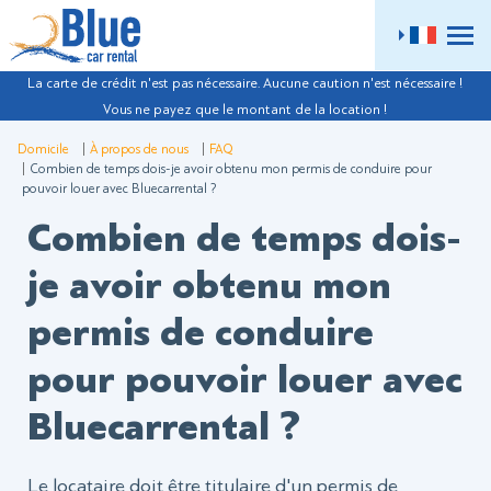
ME
La carte de crédit n'est pas nécessaire. Aucune caution n'est nécessaire !
Vous ne payez que le montant de la location !
Domicile
À propos de nous
FAQ
Combien de temps dois-je avoir obtenu mon permis de conduire pour
pouvoir louer avec Bluecarrental ?
Combien de temps dois-
je avoir obtenu mon
permis de conduire
pour pouvoir louer avec
Bluecarrental ?
Le locataire doit être titulaire d'un permis de